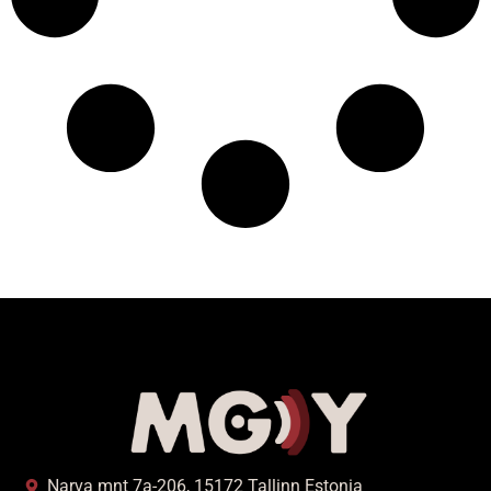
Narva mnt 7a-206, 15172 Tallinn Estonia