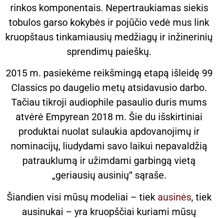
rinkos komponentais. Nepertraukiamas siekis
tobulos garso kokybės ir pojūčio vedė mus link
kruopštaus tinkamiausių medžiagų ir inžinerinių
sprendimų paieškų.
2015 m. pasiekėme reikšmingą etapą išleidę 99
Classics po daugelio metų atsidavusio darbo.
Tačiau tikroji audiophile pasaulio duris mums
atvėrė Empyrean 2018 m. Šie du išskirtiniai
produktai nuolat sulaukia apdovanojimų ir
nominacijų, liudydami savo laikui nepavaldžią
patrauklumą ir užimdami garbingą vietą
„geriausių ausinių“ sąraše.
Šiandien visi mūsų modeliai – tiek
ausinės
, tiek
ausinukai – yra kruopščiai kuriami mūsų