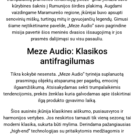
kūrybines šaknis į Rumunijos širdies plakimą. Augdami
vaizdingame Maramurešo regione, įkūrėjai buvo apsupti
senovinių miškų, turtingų mitų ir gyvuojančių legendų. Gimusi
šiame neįtikėtiname pavelde, „Meze Audio“ savo pagrindine
misija pavertė šios meninės dvasios išsaugojimą ir jos
prasmės dalijimąsi su visu pasauliu.
Meze Audio: Klasikos
antifragilumas
Tikra kokybė nesensta. „Meze Audio“ tyrinėja suplanuotą
prasmingų objektų atsparumą per pagarbų, emocinį
ilgaamžiškumą. Atsisakydamas sekti trumpalaikėmis
tendencijomis, prekės ženklas kuria galvodamas apie išskirtinai
ilgą produkto gyvavimo laiką.
Šios ausinės įkūnija klasikines aiškumo, pusiausvyros ir
harmonijos vertybes. Jos neskirtos tarnauti tik vieną sezoną; tai
moderni klasika, sukurta būti mylima. Derindama pažangiausias
„high-end“ technologijas su pritaikytomis medžiagomis ir