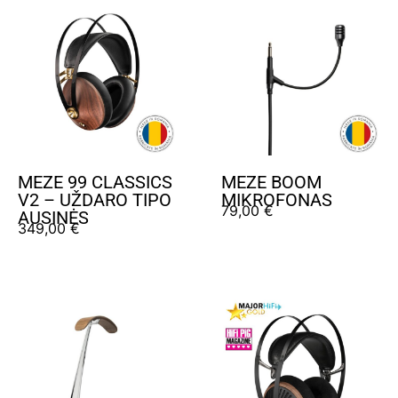
MEZE 99 CLASSICS
MEZE BOOM
V2 – UŽDARO TIPO
MIKROFONAS
79,00
€
AUSINĖS
349,00
€