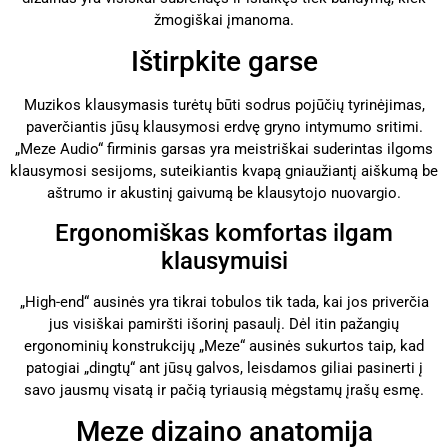
žmogiškai įmanoma.
Ištirpkite garse
Muzikos klausymasis turėtų būti sodrus pojūčių tyrinėjimas,
paverčiantis jūsų klausymosi erdvę gryno intymumo sritimi.
„Meze Audio“ firminis garsas yra meistriškai suderintas ilgoms
klausymosi sesijoms, suteikiantis kvapą gniaužiantį aiškumą be
aštrumo ir akustinį gaivumą be klausytojo nuovargio.
Ergonomiškas komfortas ilgam
klausymuisi
„High-end“ ausinės yra tikrai tobulos tik tada, kai jos priverčia
jus visiškai pamiršti išorinį pasaulį. Dėl itin pažangių
ergonominių konstrukcijų „Meze“ ausinės sukurtos taip, kad
patogiai „dingtų“ ant jūsų galvos, leisdamos giliai pasinerti į
savo jausmų visatą ir pačią tyriausią mėgstamų įrašų esmę.
Meze dizaino anatomija