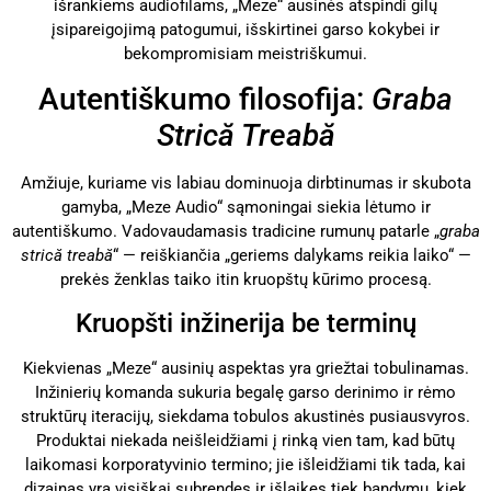
išrankiems audiofilams, „Meze“ ausinės atspindi gilų
įsipareigojimą patogumui, išskirtinei garso kokybei ir
bekompromisiam meistriškumui.
Autentiškumo filosofija:
Graba
Strică Treabă
Amžiuje, kuriame vis labiau dominuoja dirbtinumas ir skubota
gamyba, „Meze Audio“ sąmoningai siekia lėtumo ir
autentiškumo. Vadovaudamasis tradicine rumunų patarle „
graba
strică treabă
“ — reiškiančia „geriems dalykams reikia laiko“ —
prekės ženklas taiko itin kruopštų kūrimo procesą.
Kruopšti inžinerija be terminų
Kiekvienas „Meze“ ausinių aspektas yra griežtai tobulinamas.
Inžinierių komanda sukuria begalę garso derinimo ir rėmo
struktūrų iteracijų, siekdama tobulos akustinės pusiausvyros.
Produktai niekada neišleidžiami į rinką vien tam, kad būtų
laikomasi korporatyvinio termino; jie išleidžiami tik tada, kai
dizainas yra visiškai subrendęs ir išlaikęs tiek bandymų, kiek