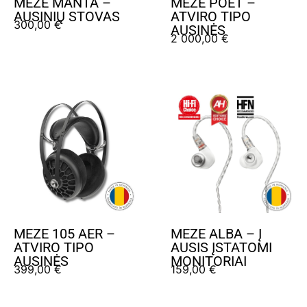
MEZE MANTA –
MEZE POET –
AUSINIŲ STOVAS
ATVIRO TIPO
300,00
€
AUSINĖS
2 000,00
€
MEZE 105 AER –
MEZE ALBA – Į
ATVIRO TIPO
AUSIS ĮSTATOMI
AUSINĖS
MONITORIAI
399,00
€
159,00
€