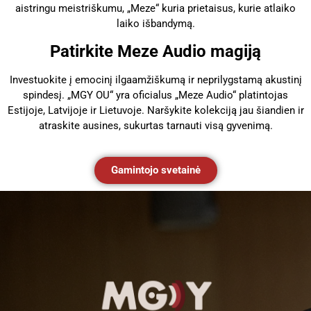
aistringu meistriškumu, „Meze“ kuria prietaisus, kurie atlaiko
laiko išbandymą.
Patirkite Meze Audio magiją
Investuokite į emocinį ilgaamžiškumą ir neprilygstamą akustinį
spindesį. „MGY OU“ yra oficialus „Meze Audio“ platintojas
Estijoje, Latvijoje ir Lietuvoje. Naršykite kolekciją jau šiandien ir
atraskite ausines, sukurtas tarnauti visą gyvenimą.
Gamintojo svetainė