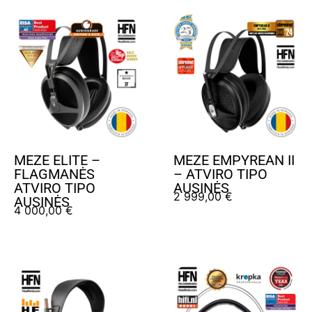
MEZE ELITE –
MEZE EMPYREAN II
FLAGMANĖS
– ATVIRO TIPO
ATVIRO TIPO
AUSINĖS
2 999,00
€
AUSINĖS
4 000,00
€