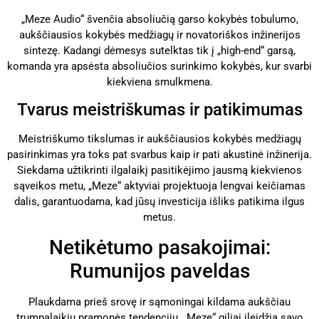
„Meze Audio“ švenčia absoliučią garso kokybės tobulumo,
aukščiausios kokybės medžiagų ir novatoriškos inžinerijos
sintezę. Kadangi dėmesys sutelktas tik į „high-end“ garsą,
komanda yra apsėsta absoliučios surinkimo kokybės, kur svarbi
kiekviena smulkmena.
Tvarus meistriškumas ir patikimumas
Meistriškumo tikslumas ir aukščiausios kokybės medžiagų
pasirinkimas yra toks pat svarbus kaip ir pati akustinė inžinerija.
Siekdama užtikrinti ilgalaikį pasitikėjimo jausmą kiekvienos
sąveikos metu, „Meze“ aktyviai projektuoja lengvai keičiamas
dalis, garantuodama, kad jūsų investicija išliks patikima ilgus
metus.
Netikėtumo pasakojimai:
Rumunijos paveldas
Plaukdama prieš srovę ir sąmoningai kildama aukščiau
trumpalaikių pramonės tendencijų, „Meze“ giliai įleidžia savo