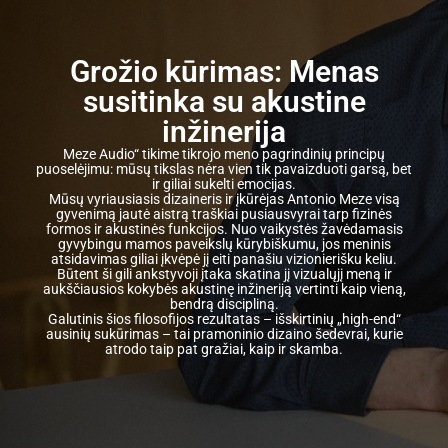
Grožio kūrimas: Menas
susitinka su akustine
inžinerija
Meze Audio“ tikime tikrojo meno pagrindinių principų
puoselėjimu: mūsų tikslas nėra vien tik pavaizduoti garsą, bet
ir giliai sukelti emocijas.
Mūsų vyriausiasis dizaineris ir įkūrėjas Antonio Meze visą
gyvenimą jautė aistrą traškiai pusiausvyrai tarp fizinės
formos ir akustinės funkcijos. Nuo vaikystės žavėdamasis
gyvybingu mamos paveikslų kūrybiškumu, jos meninis
atsidavimas giliai įkvėpė jį eiti panašiu vizionierišku keliu.
Būtent ši gili ankstyvoji įtaka skatina jį vizualųjį meną ir
aukščiausios kokybės akustinę inžineriją vertinti kaip vieną,
bendrą discipliną.
Galutinis šios filosofijos rezultatas – išskirtinių „high-end“
ausinių sukūrimas – tai pramoninio dizaino šedevrai, kurie
atrodo taip pat gražiai, kaip ir skamba.