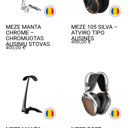
MEZE MANTA
MEZE 105 SILVA –
CHROME –
ATVIRO TIPO
CHROMUOTAS
AUSINĖS
499,00
€
AUSINIŲ STOVAS
400,00
€