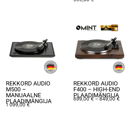
REKKORD AUDIO
REKKORD AUDIO
M500 –
F400 – HIGH-END
MANUAALNE
PLAADIMÄNGIJA
699,00
€
–
849,00
€
PLAADIMÄNGIJA
1 099,00
€