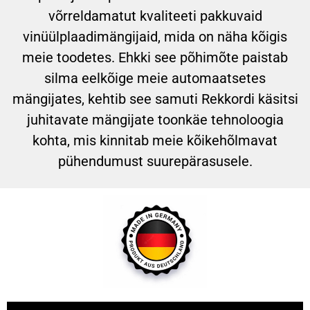
võrreldamatut kvaliteeti pakkuvaid
vinüülplaadimängijaid, mida on näha kõigis
meie toodetes. Ehkki see põhimõte paistab
silma eelkõige meie automaatsetes
mängijates, kehtib see samuti Rekkordi käsitsi
juhitavate mängijate toonkäe tehnoloogia
kohta, mis kinnitab meie kõikehõlmavat
pühendumust suurepärasusele.