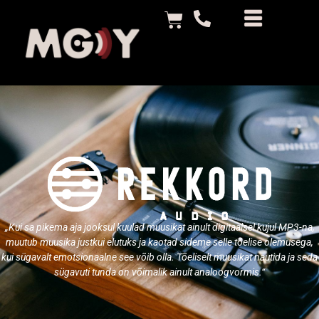
„Kui sa pikema aja jooksul kuulad muusikat ainult digitaalsel kujul MP3-na,
muutub muusika justkui elutuks ja kaotad sideme selle tõelise olemusega,
kui sügavalt emotsionaalne see võib olla. Tõeliselt muusikat nautida ja seda
sügavuti tunda on võimalik ainult analoogvormis.“