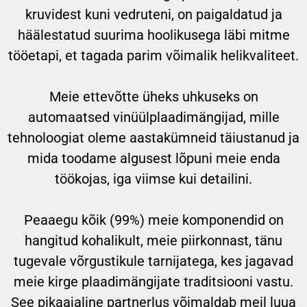
kruvidest kuni vedruteni, on paigaldatud ja
häälestatud suurima hoolikusega läbi mitme
tööetapi, et tagada parim võimalik helikvaliteet.
Meie ettevõtte üheks uhkuseks on
automaatsed vinüülplaadimängijad, mille
tehnoloogiat oleme aastakümneid täiustanud ja
mida toodame algusest lõpuni meie enda
töökojas, iga viimse kui detailini.
Peaaegu kõik (99%) meie komponendid on
hangitud kohalikult, meie piirkonnast, tänu
tugevale võrgustikule tarnijatega, kes jagavad
meie kirge plaadimängijate traditsiooni vastu.
See pikaajaline partnerlus võimaldab meil luua