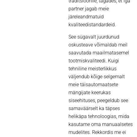
traditsioonile, tagades, et iga
partner jagab meie
järeleandmatuid
kvaliteedistandardeid.
See sügavalt juurdunud
oskusteave võimaldab meil
saavutada maailmatasemel
tootmiskvaliteedi. Kuigi
tehniline meisterlikkus
väljendub kõige selgemalt
meie täisautomaatsete
mängijate keerukas
siseehituses, peegeldub see
samaväärselt ka täpses
helikäpa tehnoloogias, mida
kasutame oma manuaalsetes
mudelites. Rekkordis me ei