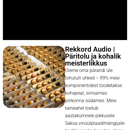
Rekkord Audio |
Päritolu ja kohalik
meisterlikkus
Oleme oma pärandi üle
tohutult uhked – 99% meie
komponentidest toodetakse
kohapeal, siinsamas
piirkonna südames. Meie
tarneahel toetub
aastakümnete pikkusele
Saksa vinüülplaadimängijate