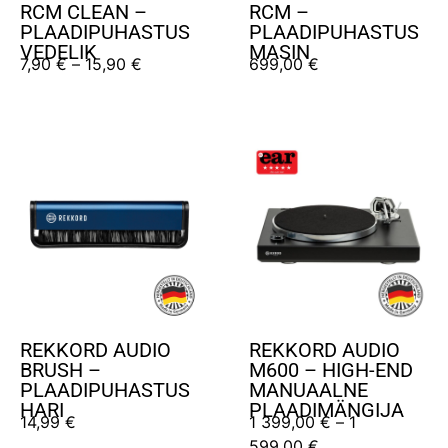
RCM CLEAN –
RCM –
PLAADIPUHASTUS
PLAADIPUHASTUS
VEDELIK
MASIN
7,90
€
–
15,90
€
699,00
€
REKKORD AUDIO
REKKORD AUDIO
BRUSH –
M600 – HIGH-END
PLAADIPUHASTUS
MANUAALNE
HARI
PLAADIMÄNGIJA
14,99
€
1 399,00
€
–
1
599,00
€