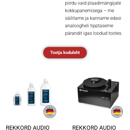
piirdu vaid plaadimängijate
kokkupanemisega – me
säilitame ja kanname edasi
analoogheli tipptaseme
pärandit igas loodud tootes.
Tootja koduleht
REKKORD AUDIO
REKKORD AUDIO